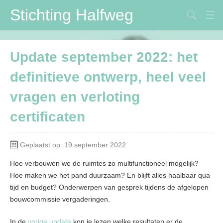
Stichting Halfweg
Stichting Halfweg
Update september 2022: het
Volksfeestvereniging
definitieve ontwerp, heel veel
DVV
vragen en verloting
Maïspotters
certificaten
Verbouwing
Contactpersonen
Geplaatst op: 19 september 2022
Hoe verbouwen we de ruimtes zo multifunctioneel mogelijk?
Hoe maken we het pand duurzaam? En blijft alles haalbaar qua
tijd en budget? Onderwerpen van gesprek tijdens de afgelopen
bouwcommissie vergaderingen.
In de
vorige update
kon je lezen welke resultaten er de