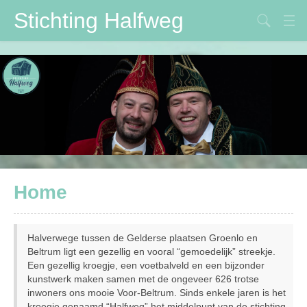
Stichting Halfweg
Stichting Halfweg
Volksfeestvereniging
DVV
Maïspotters
Verbouwing
Home
Contactpersonen
Halverwege tussen de Gelderse plaatsen Groenlo en
Beltrum ligt een gezellig en vooral “gemoedelijk” streekje.
Een gezellig kroegje, een voetbalveld en een bijzonder
kunstwerk maken samen met de ongeveer 626 trotse
inwoners ons mooie Voor-Beltrum. Sinds enkele jaren is het
kroegje genaamd “Halfweg” het middelpunt van de stichting