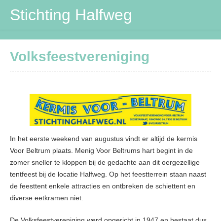
Stichting Halfweg
Stichting Halfweg
Volksfeestvereniging
Volksfeestvereniging
DVV
Maïspotters
Verbouwing
In het eerste weekend van augustus vindt er altijd de kermis
Contactpersonen
Voor Beltrum plaats. Menig Voor Beltrums hart begint in de
zomer sneller te kloppen bij de gedachte aan dit oergezellige
tentfeest bij de locatie Halfweg. Op het feestterrein staan naast
de feesttent enkele attracties en ontbreken de schiettent en
diverse eetkramen niet.
De Volksfeestvereniging werd opgericht in 1947 en bestaat dus