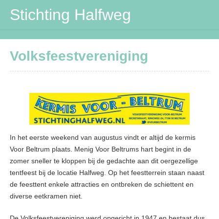
Stichting Halfweg
Stichting Halfweg
Volksfeestvereniging
Volksfeestvereniging
DVV
Maïspotters
Verbouwing
In het eerste weekend van augustus vindt er altijd de kermis
Contactpersonen
Voor Beltrum plaats. Menig Voor Beltrums hart begint in de
zomer sneller te kloppen bij de gedachte aan dit oergezellige
tentfeest bij de locatie Halfweg. Op het feestterrein staan naast
de feesttent enkele attracties en ontbreken de schiettent en
diverse eetkramen niet.
De Volksfeestvereniging werd opgericht in 1947 en bestaat dus