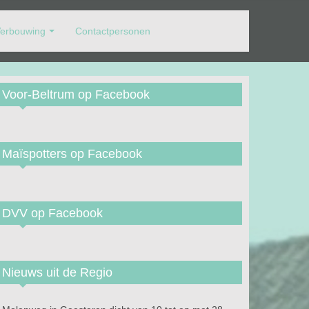
erbouwing
Contactpersonen
Voor-Beltrum op Facebook
Maïspotters op Facebook
DVV op Facebook
Nieuws uit de Regio