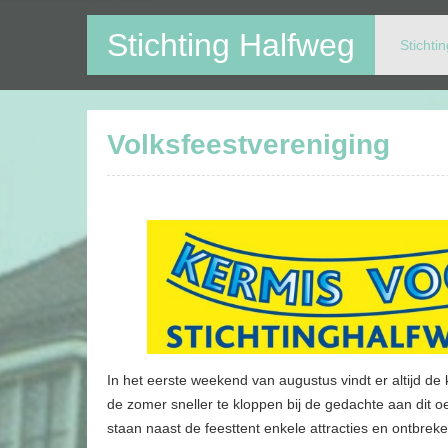
Stichting Halfweg
Stichti
Op deze website kunt u alle activiteiten in en rondom V
Volksfeestvereniging
In het eerste weekend van augustus vindt er altijd de
de zomer sneller te kloppen bij de gedachte aan dit oer
staan naast de feesttent enkele attracties en ontbrek