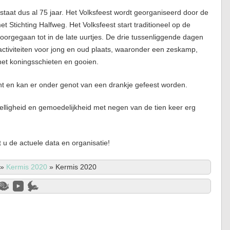
staat dus al 75 jaar. Het Volksfeest wordt georganiseerd door de
 Stichting Halfweg. Het Volksfeest start traditioneel op de
orgegaan tot in de late uurtjes. De drie tussenliggende dagen
) activiteiten voor jong en oud plaats, waaronder een zeskamp,
k het koningsschieten en gooien.
nt en kan er onder genot van een drankje gefeest worden.
elligheid en gemoedelijkheid met negen van de tien keer erg
u de actuele data en organisatie!
»
Kermis 2020
»
Kermis 2020