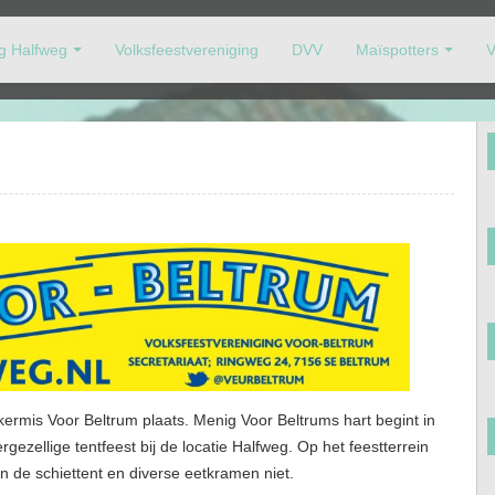
ng Halfweg
Volksfeestvereniging
DVV
Maïspotters
V
oor-Beltrum op de voet volgen.
 kermis Voor Beltrum plaats. Menig Voor Beltrums hart begint in
gezellige tentfeest bij de locatie Halfweg. Op het feestterrein
en de schiettent en diverse eetkramen niet.