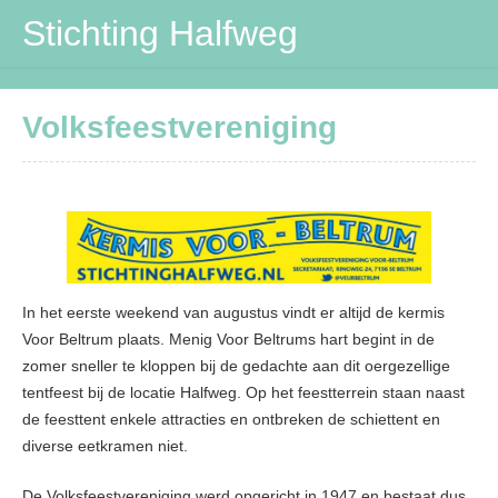
Stichting Halfweg
Stichting Halfweg
Volksfeestvereniging
Volksfeestvereniging
DVV
Maïspotters
Verbouwing
In het eerste weekend van augustus vindt er altijd de kermis
Contactpersonen
Voor Beltrum plaats. Menig Voor Beltrums hart begint in de
zomer sneller te kloppen bij de gedachte aan dit oergezellige
tentfeest bij de locatie Halfweg. Op het feestterrein staan naast
de feesttent enkele attracties en ontbreken de schiettent en
diverse eetkramen niet.
De Volksfeestvereniging werd opgericht in 1947 en bestaat dus