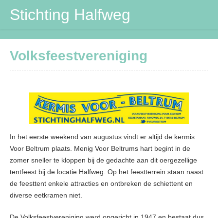
Stichting Halfweg
Stichting Halfweg
Volksfeestvereniging
Volksfeestvereniging
DVV
Maïspotters
Verbouwing
In het eerste weekend van augustus vindt er altijd de kermis
Contactpersonen
Voor Beltrum plaats. Menig Voor Beltrums hart begint in de
zomer sneller te kloppen bij de gedachte aan dit oergezellige
tentfeest bij de locatie Halfweg. Op het feestterrein staan naast
de feesttent enkele attracties en ontbreken de schiettent en
diverse eetkramen niet.
De Volksfeestvereniging werd opgericht in 1947 en bestaat dus