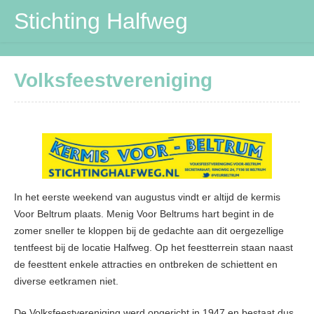
Stichting Halfweg
Stichting Halfweg
Volksfeestvereniging
Volksfeestvereniging
DVV
Maïspotters
Verbouwing
In het eerste weekend van augustus vindt er altijd de kermis
Contactpersonen
Voor Beltrum plaats. Menig Voor Beltrums hart begint in de
zomer sneller te kloppen bij de gedachte aan dit oergezellige
tentfeest bij de locatie Halfweg. Op het feestterrein staan naast
de feesttent enkele attracties en ontbreken de schiettent en
diverse eetkramen niet.
De Volksfeestvereniging werd opgericht in 1947 en bestaat dus