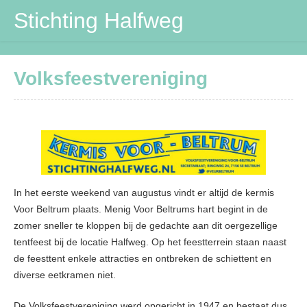
Stichting Halfweg
Stichting Halfweg
Volksfeestvereniging
Volksfeestvereniging
DVV
Maïspotters
Verbouwing
In het eerste weekend van augustus vindt er altijd de kermis
Contactpersonen
Voor Beltrum plaats. Menig Voor Beltrums hart begint in de
zomer sneller te kloppen bij de gedachte aan dit oergezellige
tentfeest bij de locatie Halfweg. Op het feestterrein staan naast
de feesttent enkele attracties en ontbreken de schiettent en
diverse eetkramen niet.
De Volksfeestvereniging werd opgericht in 1947 en bestaat dus