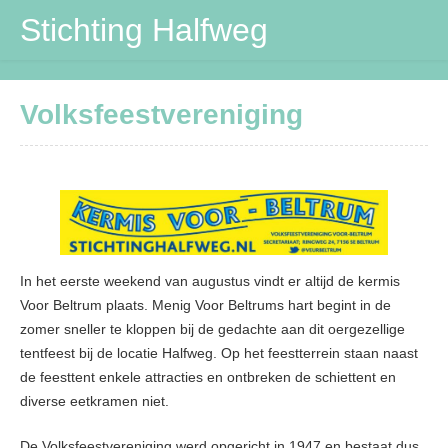
Stichting Halfweg
Stichting Halfweg
Volksfeestvereniging
Volksfeestvereniging
DVV
Maïspotters
Verbouwing
In het eerste weekend van augustus vindt er altijd de kermis
Contactpersonen
Voor Beltrum plaats. Menig Voor Beltrums hart begint in de
zomer sneller te kloppen bij de gedachte aan dit oergezellige
tentfeest bij de locatie Halfweg. Op het feestterrein staan naast
de feesttent enkele attracties en ontbreken de schiettent en
diverse eetkramen niet.
De Volksfeestvereniging werd opgericht in 1947 en bestaat dus