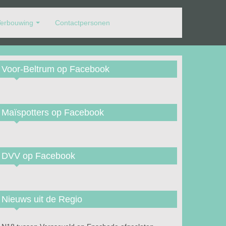
erbouwing
Contactpersonen
Voor-Beltrum op Facebook
Maïspotters op Facebook
DVV op Facebook
Nieuws uit de Regio