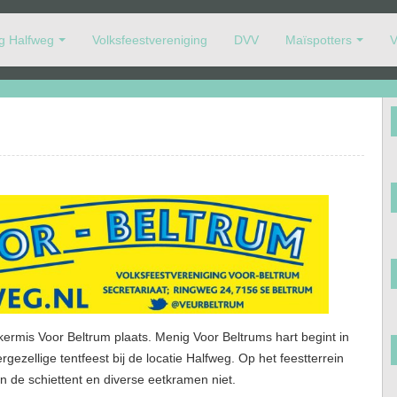
ng Halfweg
Volksfeestvereniging
DVV
Maïspotters
V
oor-Beltrum op de voet volgen.
 kermis Voor Beltrum plaats. Menig Voor Beltrums hart begint in
gezellige tentfeest bij de locatie Halfweg. Op het feestterrein
en de schiettent en diverse eetkramen niet.