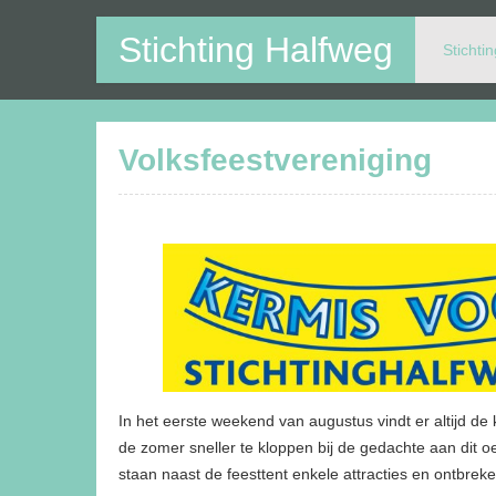
Stichting Halfweg
Stichti
Op deze website kunt u alle activiteiten in en rondom V
Volksfeestvereniging
In het eerste weekend van augustus vindt er altijd de
de zomer sneller te kloppen bij de gedachte aan dit oer
staan naast de feesttent enkele attracties en ontbrek