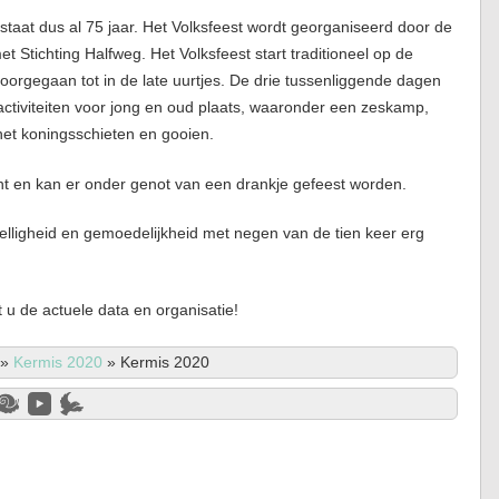
staat dus al 75 jaar. Het Volksfeest wordt georganiseerd door de
 Stichting Halfweg. Het Volksfeest start traditioneel op de
orgegaan tot in de late uurtjes. De drie tussenliggende dagen
) activiteiten voor jong en oud plaats, waaronder een zeskamp,
k het koningsschieten en gooien.
nt en kan er onder genot van een drankje gefeest worden.
elligheid en gemoedelijkheid met negen van de tien keer erg
u de actuele data en organisatie!
»
Kermis 2020
»
Kermis 2020