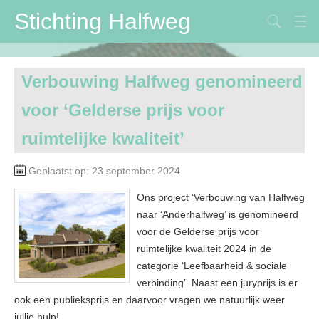
Stichting Halfweg
Stichting Halfweg
Verbouwing Halfweg genomineerd
Volksfeestvereniging
voor ‘Gelderse prijs voor
DVV
ruimtelijke kwaliteit’
Maïspotters
Geplaatst op: 23 september 2024
Verbouwing
Ons project ‘Verbouwing van Halfweg
Contactpersonen
naar ‘Anderhalfweg’ is genomineerd
voor de Gelderse prijs voor
ruimtelijke kwaliteit 2024 in de
categorie ‘Leefbaarheid & sociale
verbinding’. Naast een juryprijs is er
ook een publieksprijs en daarvoor vragen we natuurlijk weer
jullie hulp!