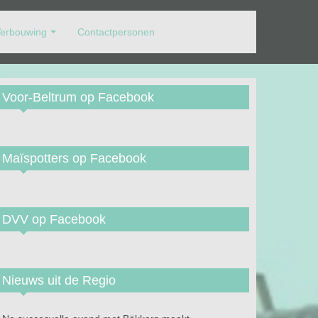
erbouwing
Contactpersonen
Voor-Beltrum op Facebook
Maïspotters op Facebook
DVV op Facebook
Nieuws uit de Regio