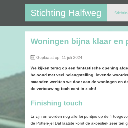
Stichting Halfweg
Stichti
Op deze website kunt u alle activiteiten in en rondom V
Woningen bijna klaar en p
Geplaatst op: 11 juli 2024
We kijken terug op een fantastische opening afge
beloond met veel belangstelling, lovende woord
maanden werkten we door aan de woningen en de 
de verbouwing toch echt in zicht!
Finishing touch
Er zijn en worden nog allerlei puntjes op de ‘i’ toegev
de Potteri-je! Dat laatste komt de akoestiek zeer ten 