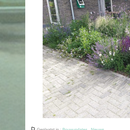
Geplaatst in :
Bouwupdates
,
Nieuws