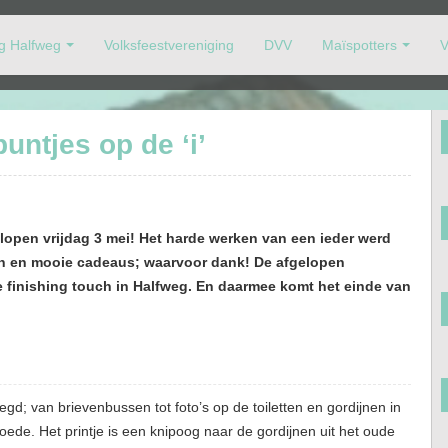
ng Halfweg
Volksfeestvereniging
DVV
Maïspotters
V
oor-Beltrum op de voet volgen.
untjes op de ‘i’
lopen vrijdag 3 mei! Het harde werken van een ieder werd
en en mooie cadeaus; waarvoor dank! De afgelopen
finishing touch in Halfweg. En daarmee komt het einde van
oegd; van brievenbussen tot foto’s op de toiletten en gordijnen in
goede. Het printje is een knipoog naar de gordijnen uit het oude