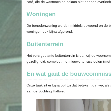
café, die de wasmachine helaas niet hebben overleef
Woningen
De benedenwoning wordt inmiddels bewoond en de bov
woningen ook bijna afgerond.
Buitenterrein
Het vers geplante buitenterrein is dankzij de weersoms
gezelligheid, compleet met nieuwe terrasstoelen (met
En wat gaat de bouwcommis
Onze taak zit er bijna op! En dat betekent dat we, als
aan de Stichting Halfweg.