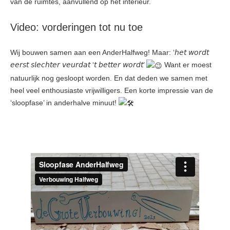
van de ruimtes, aanvullend op het interieur.
Video: vorderingen tot nu toe
Wij bouwen samen aan een AnderHalfweg! Maar: ‘𝘩𝘦𝘵 𝘸𝘰𝘳𝘥𝘵
𝘦𝘦𝘳𝘴𝘵 𝘴𝘭𝘦𝘤𝘩𝘵𝘦𝘳 𝘷𝘦𝘶𝘳𝘥𝘢𝘵 ‘𝘵 𝘣𝘦𝘵𝘵𝘦𝘳 𝘸𝘰𝘳𝘥𝘵’
Want er moest
natuurlijk nog gesloopt worden. En dat deden we samen met
heel veel enthousiaste vrijwilligers. Een korte impressie van de
‘sloopfase’ in anderhalve minuut!