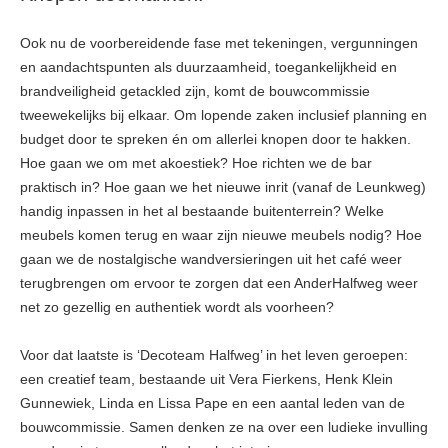
Ook nu de voorbereidende fase met tekeningen, vergunningen
en aandachtspunten als duurzaamheid, toegankelijkheid en
brandveiligheid getackled zijn, komt de bouwcommissie
tweewekelijks bij elkaar. Om lopende zaken inclusief planning en
budget door te spreken én om allerlei knopen door te hakken.
Hoe gaan we om met akoestiek? Hoe richten we de bar
praktisch in? Hoe gaan we het nieuwe inrit (vanaf de Leunkweg)
handig inpassen in het al bestaande buitenterrein? Welke
meubels komen terug en waar zijn nieuwe meubels nodig? Hoe
gaan we de nostalgische wandversieringen uit het café weer
terugbrengen om ervoor te zorgen dat een AnderHalfweg weer
net zo gezellig en authentiek wordt als voorheen?
Voor dat laatste is ‘Decoteam Halfweg’ in het leven geroepen:
een creatief team, bestaande uit Vera Fierkens, Henk Klein
Gunnewiek, Linda en Lissa Pape en een aantal leden van de
bouwcommissie. Samen denken ze na over een ludieke invulling