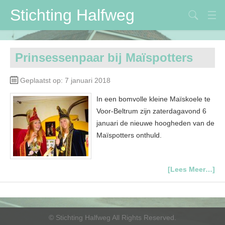
Stichting Halfweg
Stichting Halfweg
Prinsessenpaar bij Maïspotters
Volksfeestvereniging
Geplaatst op: 7 januari 2018
DVV
In een bomvolle kleine Maïskoele te
Maïspotters
Voor-Beltrum zijn zaterdagavond 6
Verbouwing
januari de nieuwe hoogheden van de
Maïspotters onthuld.
Contactpersonen
[Lees Meer…]
©
Stichting Halfweg
All Rights Reserved.