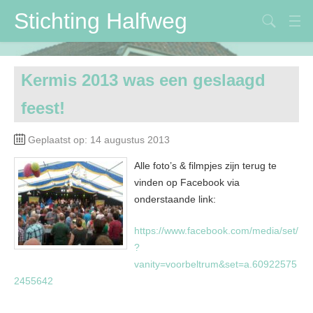
Stichting Halfweg
Stichting Halfweg
Kermis 2013 was een geslaagd
Volksfeestvereniging
feest!
DVV
Geplaatst op: 14 augustus 2013
Maïspotters
Alle foto’s & filmpjes zijn terug te
Verbouwing
vinden op Facebook via
Contactpersonen
onderstaande link:
https://www.facebook.com/media/set/
?
vanity=voorbeltrum&set=a.60922575
2455642