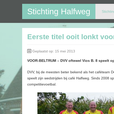
Stichting Halfweg
Stichti
Op deze website kunt u alle activiteiten in en rondom V
Eerste titel ooit lonkt vo
Geplaatst op: 15 mei 2013
VOOR-BELTRUM – DVV oftewel Vios B. 8 speelt op 
DVV, bij de meesten beter bekend als het caféteam De 
speelt zijn wedstrijden bij café Halfweg. Sinds 2008 s
competitievoetbal.