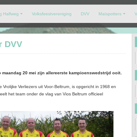
ng Halfweg
Volksfeestvereniging
DVV
Maïspotters
V
oor-Beltrum op de voet volgen.
or DVV
maandag 20 mei zijn allereerste kampioenswedstrijd ooit.
Vrolijke Verliezers uit Voor-Beltrum, is opgericht in 1968 en
peelt het team onder de vlag van Vios Beltrum officieel